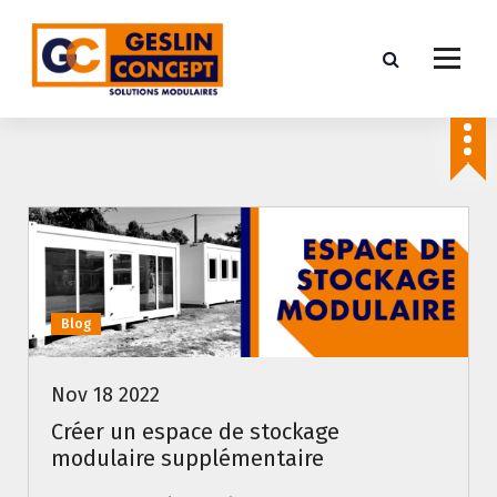
A
l
l
e
Construction modulaire en Provence
r
a
u
c
o
n
t
Blog
e
n
Nov 18 2022
u
Créer un espace de stockage
modulaire supplémentaire