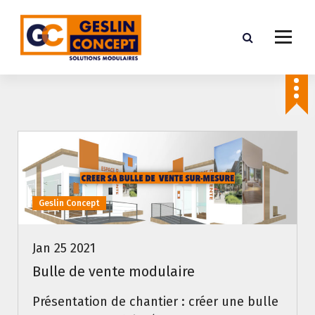
A
l
l
e
Construction modulaire en Provence
r
a
u
c
o
n
t
Geslin Concept
e
n
Jan 25 2021
u
Bulle de vente modulaire
Présentation de chantier : créer une bulle