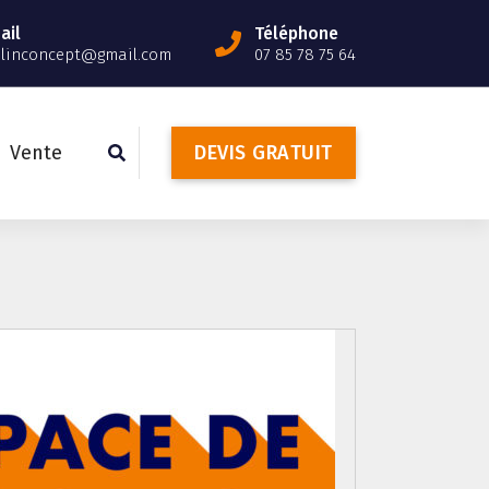
ail
Téléphone
slinconcept@gmail.com
07 85 78 75 64
Vente
D
E
V
I
S
G
R
A
T
U
I
T