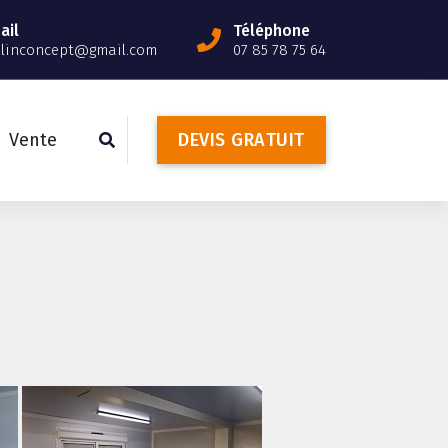
ail
Téléphone
slinconcept@gmail.com
07 85 78 75 64
Vente
D
E
V
I
S
G
R
A
T
U
I
T