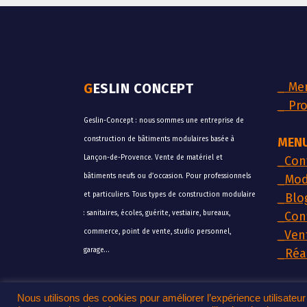
_
Men
GESLIN CONCEPT
_
Pro
Geslin-Concept : nous sommes une entreprise de
construction de bâtiments modulaires basée à
MENU
Lançon-de-Provence. Vente de matériel et
_
Con
bâtiments neufs ou d’occasion. Pour professionnels
_
Mod
et particuliers. Tous types de construction modulaire
_
Blo
: sanitaires, écoles, guérite, vestiaire, bureaux,
_
Con
commerce, point de vente, studio personnel,
_
Ven
garage…
_
Réa
Nous utilisons des cookies pour améliorer l’expérience utilisateu