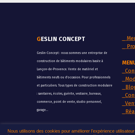
_
Men
GESLIN CONCEPT
_
Pro
Geslin-Concept : nous sommes une entreprise de
construction de bâtiments modulaires basée à
MENU
Lançon-de-Provence. Vente de matériel et
_
Con
bâtiments neufs ou d’occasion. Pour professionnels
_
Mod
et particuliers. Tous types de construction modulaire
_
Blo
: sanitaires, écoles, guérite, vestiaire, bureaux,
_
Con
commerce, point de vente, studio personnel,
_
Ven
garage…
_
Réa
Nous utilisons des cookies pour améliorer l’expérience utilisateu