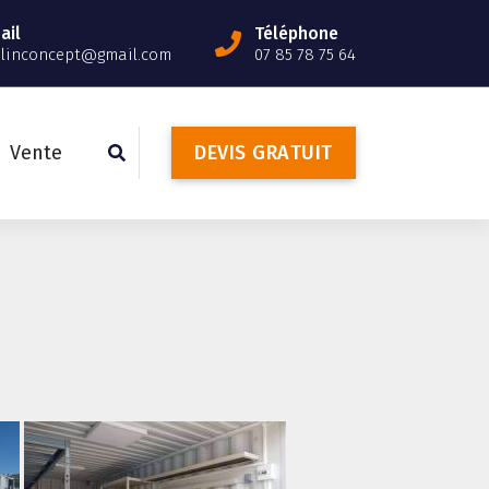
ail
Téléphone
slinconcept@gmail.com
07 85 78 75 64
Vente
D
E
V
I
S
G
R
A
T
U
I
T